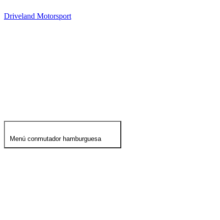
Driveland Motorsport
CAMPEONATOS
VEHÍCUL
Menú conmutador hamburguesa
CAMPEONATOS
VEHÍCULOS
CLAS